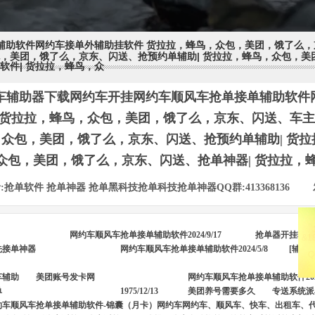
助软件网约车接单外辅助挂软件 货拉拉，蜂鸟，众包，美团，饿了么，京
包，美团，饿了么，京东、闪送、抢预约单辅助| 货拉拉，蜂鸟，众包，美
软件| 货拉拉，蜂鸟，众
车辅助器下载网约车开挂网约车顺风车抢单接单辅助软件
| 货拉拉，蜂鸟，众包，美团，饿了么，京东、闪送、车主
众包，美团，饿了么，京东、闪送、抢预约单辅助| 货拉
众包，美团，饿了么，京东、闪送、抢单神器| 货拉拉，
:
抢单软件 抢单神器 抢单黑科技抢单科技抢单神器QQ群:413368136
|
网约车顺风车抢单接单辅助软件2024/9/17
抢单器开挂辅助
先接单神器
网约车顺风车抢单接单辅助软件2024/5/8
[辅助
185506
&189660
信同
QQ:2377
车辅助
美团账号发卡网
网约车顺风车抢单接单辅助软件2024/
单
1975/12/13
美团养号需要多久
专送系统派
约车顺风车抢单接单辅助软件-锦囊（月卡）网约车网约车、顺风车、快车、出租车、