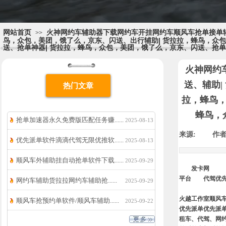
网站首页
火神网约车辅助器下载网约车开挂网约车顺风车抢单接单辅
>>
鸟，众包，美团，饿了么，京东、闪送、出行辅助| 货拉拉，蜂鸟，众
送、抢单神器| 货拉拉，蜂鸟，众包，美团，饿了么，京东、闪送、抢单
火神网约
送、辅助
热门文章
拉，蜂鸟，
蜂鸟，
抢单加速器永久免费版匹配任务赚......
2025-08-13
来源:
|
作者
优先派单软件滴滴代驾无限优推软......
2025-08-13
顺风车外辅助挂自动抢单软件下载......
2025-09-29
发卡网
平台
代驾优
网约车辅助货拉拉网约车辅助抢......
2025-09-29
火越工作室顺风
顺风车抢预约单软件/顺风车辅助......
2025-09-22
优先派单优先派
租车、代驾、网