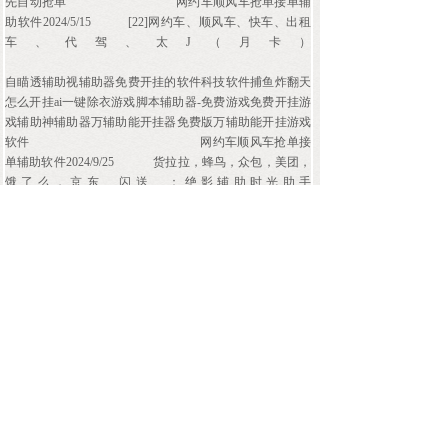
先自动抢单
网约车顺风车抢单接单辅
助软件2024/5/15
[22]网约车、顺风车、快车、出租
车、代驾、太J（月卡）
自瞄透辅助视辅助器免费开挂的软件科技软件捕鱼炸翻天
怎么开挂ai一键除衣游戏脚本辅助器-免费游戏免费开挂游
戏辅助神辅助器万辅助能开挂器免费版万辅助能开挂游戏
软件
网约车顺风车抢单接
单辅助软件2024/9/25
货拉拉，蜂鸟，众包，美团，
饿了么，京东、闪送、：绝影辅助时光助手
1975/12/20
网
约车辅助哪个版本派单猛
小可爱抢单app
网约车顺风车抢单接单辅助软件
2024/5/16
[23]网约车、顺风车、快车、出租车、
代驾、太J（季卡）
可以免费开挂的软件
游戏开挂修改器
网约车顺风车抢单接单辅助软
件2024/9/26
« 上一页
1
2
3
4
5
…
274
下一页 »
查看全文 »