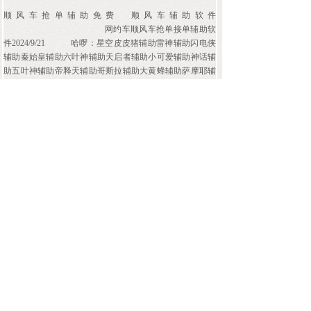
顺风车抢单辅助免费
顺风车辅助软件
网约车顺风车抢单接单辅助软
件2024/9/21
哈啰：星空皮皮猪辅助雷神辅助闪电侠
辅助秦始皇辅助六叶神辅助天启者辅助小可爱辅助神话辅
助五叶神辅助帝释天辅助哥斯拉辅助大黄蜂辅助萨摩耶辅
助保护风神等
1975/12/16
网
约车自动抢单接单辅助软件怎么才能让系统多派单众包自
动抢单辅助精辅助灵网约车辅助神器网约车辅助网约车顺
风车抢单接单辅助软件抢单软件抢单科技接单神器优先派
单软件，自动识别优先派单，优先派单，无限优推，优先
自动抢单辅助秒抢定全自动抢单辅助器抢单器全自动辅助
众包自动抢单app
« 上一页
1
2
3
4
5
…
274
下一页 »
查看全文 »
上一篇：
抢单接单辅助软件抢单......
下一篇：
饮料瓶盖码子发卡网自......