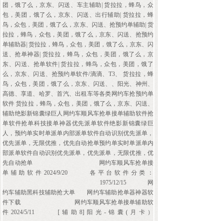
团，饿了么，京东、闪送、车主辅助| 货拉拉，蜂鸟，众
包，美团，饿了么，京东、闪送、出行辅助| 货拉拉，蜂
鸟，众包，美团，饿了么，京东、闪送、抢预约单辅助| 货
拉拉，蜂鸟，众包，美团，饿了么，京东、闪送、抢预约
单辅助器| 货拉拉，蜂鸟，众包，美团，饿了么，京东、闪
送、抢单神器| 货拉拉，蜂鸟，众包，美团，饿了么，京
东、闪送、抢单软件| 货拉拉，蜂鸟，众包，美团，饿了
么，京东、闪送、抢预约单软件/滴滴、T3、 货拉拉，蜂
鸟，众包，美团，饿了么，京东、闪送、、阳光、神州、
高德、享道、哈罗、首汽、出租车等各类网约车抢预约单
软件 货拉拉，蜂鸟，众包，美团，饿了么，京东、闪送、
辅助绝影新锦囊绿巨人网约车顺风车抢单接单辅助软件抢
单软件抢单科技接单神器优先派单软件绝影新锦囊绿巨
人，预约单实时单派单内部派单软件自动识别优先派单，
优先派单，无限优推，优先自动抢单预约单实时单派单内
部派单软件自动识别优先派单，优先派单，无限优推，优
先自动抢单
网约车顺风车抢单接
单辅助软件2024/9/20
各平台软件分类：
1975/12/15
网
约车辅助黑科技辅助抢大单
网约车辅助抢单器神器软
件下载
网约车顺风车抢单接单辅助软
件2024/5/11
[辅助8]阳光-锦囊(月卡）