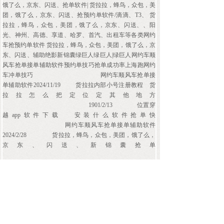
饿了么，京东、闪送、抢单软件| 货拉拉，蜂鸟，众包，美
团，饿了么，京东、闪送、抢预约单软件/滴滴、T3、 货
拉拉，蜂鸟，众包，美团，饿了么，京东、闪送、、阳
光、神州、高德、享道、哈罗、首汽、出租车等各类网约
车抢预约单软件 货拉拉，蜂鸟，众包，美团，饿了么，京
东、闪送、辅助绝影新锦囊绿巨人绿巨人|绿巨人网约车顺
风车抢单接单辅助软件预约单技巧抢单成功率上海跑网约
车冲单技巧
网约车顺风车抢单接
单辅助软件2024/11/19
货拉拉内部小号注册教程
货
拉拉怎么把定位定其他地方
1901/2/13
位置穿
越app软件下载
安装什么软件抢单快
网约车顺风车抢单接单辅助软件
2024/2/28
货拉拉，蜂鸟，众包，美团，饿了么，
京东、闪送、新锦囊抢单
怎么样抢预约单预约单要抢吗首汽预约单抢单技巧网约车
爆单图片
« 上一页
1
…
270
271
272
273
274
下一页 »
查看全文 »