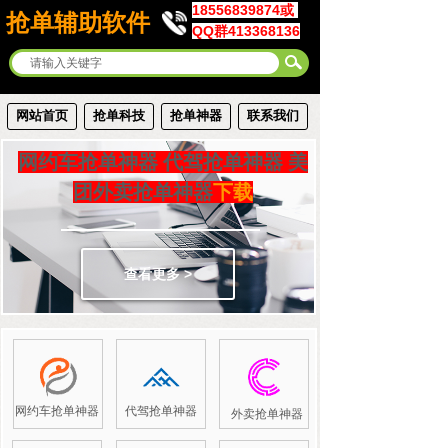
18556839874或
抢单辅助软件
QQ群413368136
网站首页
抢单科技
抢单神器
联系我们
网约车抢单神器 代驾抢单神器
美
团外卖抢单神器
下载
查看更多 >
网约车抢单神器
代驾抢单神器
外卖抢单神器