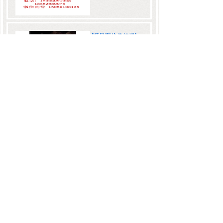
[顺风车抢单神器]
优先派单软件高德
太极抢单高德系......
价格:
0.00
[顺风车抢单神器]
抢单大辅助师一键
自动抢单辅助软......
价格:
0.00
1
2
末页 >>