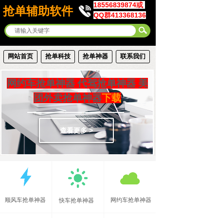
18556839874或
抢单辅助软件
QQ群413368136
网站首页
抢单科技
抢单神器
联系我们
网约车抢单神器 代驾抢单神器
美
团外卖抢单神器
下载
查看更多 >
顺风车抢单神器
网约车抢单神器
快车抢单神器