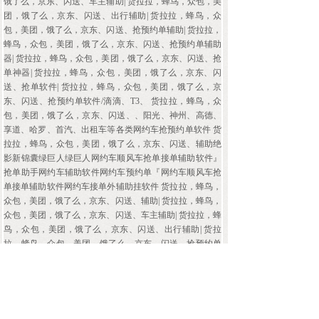
饿了么，京东、闪送、车主辅助| 货拉拉，蜂鸟，众包，美
团，饿了么，京东、闪送、出行辅助| 货拉拉，蜂鸟，众
包，美团，饿了么，京东、闪送、抢预约单辅助| 货拉拉，
蜂鸟，众包，美团，饿了么，京东、闪送、抢预约单辅助
器| 货拉拉，蜂鸟，众包，美团，饿了么，京东、闪送、抢
单神器| 货拉拉，蜂鸟，众包，美团，饿了么，京东、闪
送、抢单软件| 货拉拉，蜂鸟，众包，美团，饿了么，京
东、闪送、抢预约单软件/滴滴、T3、 货拉拉，蜂鸟，众
包，美团，饿了么，京东、闪送、、阳光、神州、高德、
享道、哈罗、首汽、出租车等各类网约车抢预约单软件 货
拉拉，蜂鸟，众包，美团，饿了么，京东、闪送、辅助绝
影新锦囊绿巨人绿巨人网约车顺风车抢单接单辅助软件』
抢单助手网约车辅助软件网约车预约单『网约车顺风车抢
单接单辅助软件网约车接单外辅助挂软件 货拉拉，蜂鸟，
众包，美团，饿了么，京东、闪送、辅助| 货拉拉，蜂鸟，
众包，美团，饿了么，京东、闪送、车主辅助| 货拉拉，蜂
鸟，众包，美团，饿了么，京东、闪送、出行辅助| 货拉
拉，蜂鸟，众包，美团，饿了么，京东、闪送、抢预约单
辅助| 货拉拉，蜂鸟，众包，美团，饿了么，京东、闪送、
抢预约单辅助器| 货拉拉，蜂鸟，众包，美团，饿了么，京
东、闪送、抢单神器| 货拉拉，蜂鸟，众包，美团，饿了
么，京东、闪送、抢单软件| 货拉拉，蜂鸟，众包，美团，
饿了么，京东、闪送、抢预约单软件/滴滴、T3、 货拉